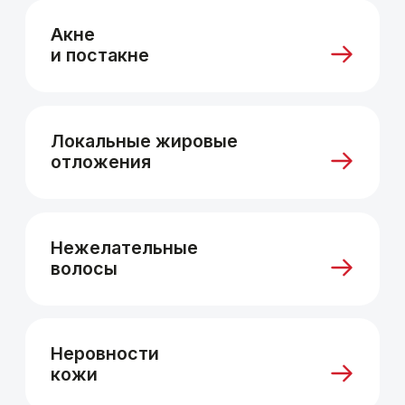
Длительность
консультации
—
40–60 минут
Без навязывания процедур
.
Только то, что реально способно
помочь
Индивидуальный план
процедур
от врача-косметолога
Бесплатно
и без обязательств
Запишитесь
на первую
бесплатную
консультацию!
Оставьте заявку и мы c вами
свяжемся
в течение 10 минут
+7