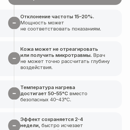
после родов
Купероз и сосудистые
звездочки
Потеря формы
ягодиц
Расширенные поры
и жирный блеск
+ еще более 40
эстетических задач
Не знаете, какая
процедура подойдет