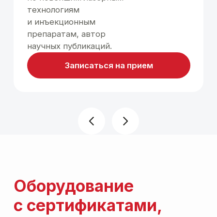
после спада отёка.
Риск ожогов до 30%
процедур из-за отсутствия
охлаждения.
Потеря
упругости
кожи
Нарушение овала лица,
второй подбородок