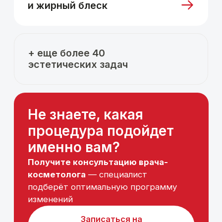
Результаты
наших пациентов
SMAS-лифтинг
РФ-лифтинг
Ultraformer MPT
ВВL фотоомоложение
Volnewmer
Криолиполиз
Липолиз Ulfit
Эндосфера
Icoone
Tesla former
Лазерная эпиляция