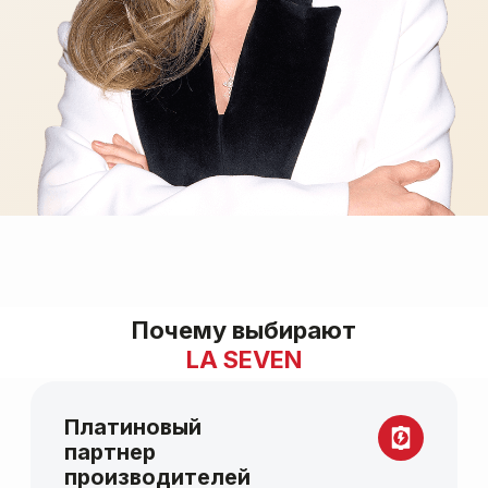
Платиновый
40+ аппарато
партнер
в одной клини
производителей
оборудования
Врач не ограниче
Доступ к новейшим аппаратам
аппаратов или пр
за 3–6 месяцев до их появления
Он выбирает тех
в России и прямым каналам
которая подходи
технической поддержки.
для вашей задачи
Почему выбирают
LA SEVEN
Популярные
услуги клиники