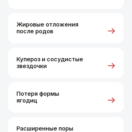
Статус платинового
Большой
партнёра производителя
практический 
аппаратов
работы с
аппаратами
Этот статус получают лишь
В клинике проведе
единицы клиник в России,
количество процед
и он подтверждает высокий
что позволяет исп
уровень работы
отработанные и бе
с оборудованием.
протоколы.