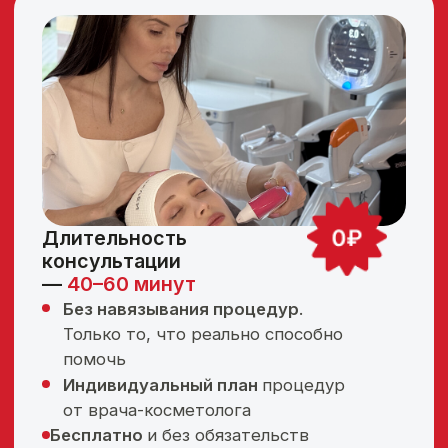
Запрос
дряблость рук
Процедуры
1 процедура сокращения кожного
лоскута поверхностей рук и
подмышечных впадин на аппарате
Genius (игольчатый RF-лифтинг
последнего поколения)
Срок
Сразу после процедуры
Результат
— уменьшение кожного лоскута
— рельефность рук
— уменьшение дряблости в области
подмышек, разглаживание морщин
— визуальный эффект: тонкие и
упругие руки, гладкая кожа без
морщин