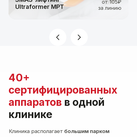
Cертификат
Ultraformer
Vоlnewmer
Сфера применения