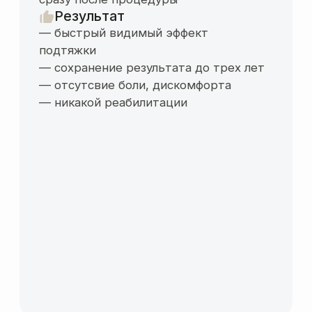
— ягодицы высокие и более округлые,
тело выглядит моложе (чем ниже
ягодицы, тем старше выглядит тело)
— уменьшилась талия, ушли галифе
— фигура смотрится в целом изящнее