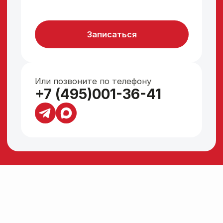
процедуры), эффект нарастающий,
будет продолжаться еще 3 месяца
Результат
— ярко выраженный угол Джоли
— коррекция формы и размера
подбородка