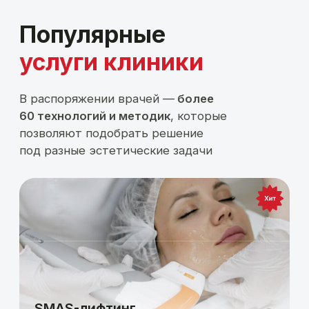
сертифицированных
аппаратов
в одной
клинике
Клиника располагает
большим парком
современного оборудования
и регулярно обновляет технологии,
чтобы врач мог выбрать решение,
максимально подходящее для вашей
задачи.
Все аппараты имеют медицинские
сертификаты и регистрационные
удостоверения
, подтверждающие
их подлинность и безопасность
применения. Ваша безопасность
и здоровье — наш основной
приоритет.
Записаться на прием