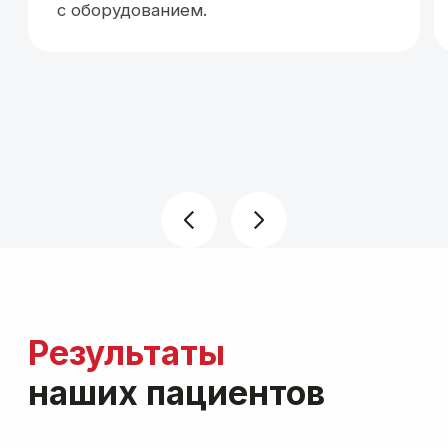
акцент на себя
— улучшились качество и текстура кожи
(омоложение), ягодицы мягкие, упругие
и подтянутые
Telegram
Tilda Experts
Instagram*
Dprofile
ВКонтакте
Behance
WhatsApp
Дзен
«будто мы давно знакомы»
Запрос
уменьшение объема внутренней