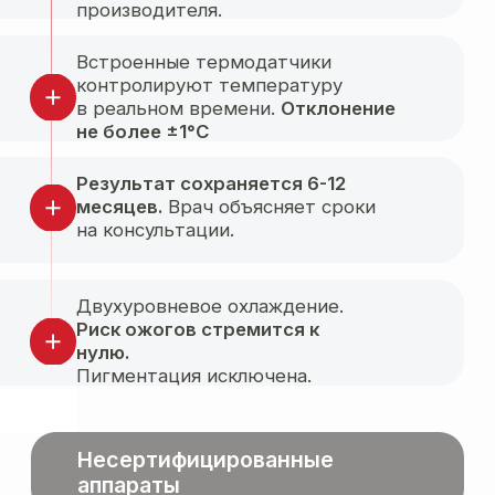
Неровности
кожи
Выпадение
волос
Отёчность
лица и тела
Растяжки
на теле
Дряблая кожа
шеи и зоны декольте
Жировые отложения