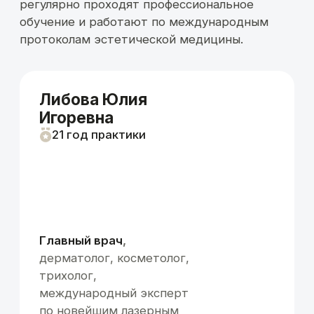
Двухуровневое охлаждение.
Риск ожогов стремится к
нулю.
Пигментация исключена.
Несертифицированные
аппараты
Отклонение частоты 15–20%.
Мощность может
не соответствовать показаниям.
Кожа может не отреагировать
или получить микротравмы.
Врач
не может точно рассчитать глубину
воздействия.
Температура нагрева
достигает 50–55°C
вместо
безопасных 40–43°C.
Эффект сохраняется 2-4
недели,
быстро исчезает