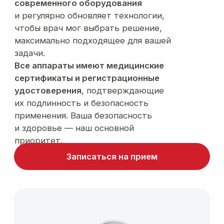
Врачи
клиники
LA SEVEN
Главная ценность клиники — команда
врачей.
Специалисты прекрасно владеют
современными аппаратными технологиями,
регулярно проходят профессиональное
обучение и работают по международным
протоколам эстетической медицины.
Либова Юлия
Апаева Юли
Игоревна
Владимиров
21 год практики
17 лет практик
Либова Юлия
Апаева Юли
Игоревна
Владимиров
21 год практики
17 лет практик
Главный врач
,