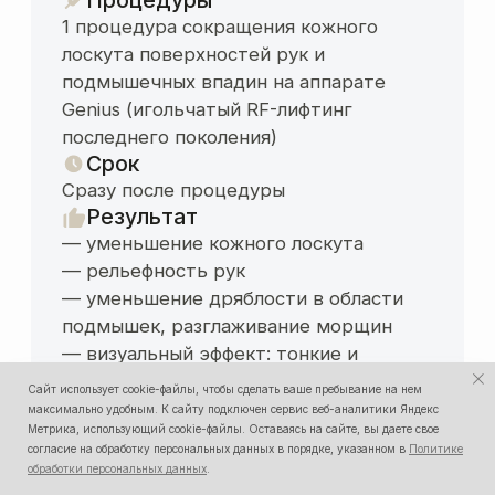
Отзывы пациентов
о клинике LA SEVEN
Смотреть все отзывы в Яндексе
Смотреть все отзывы на ПроДокторов
Сайт использует cookie-файлы, чтобы сделать ваше пребывание на нем
максимально удобным. К cайту подключен сервис веб-аналитики Яндекс
Наталья Г.
Lana B.
Метрика, использующий cookie-файлы. Оставаясь на сайте, вы даете свое
20.11.2025
20
согласие на обработку персональных данных в порядке, указанном в
Политике
Грамотные врач
Осталась очень довольна
обработки персональных данных
.
современное о
подходом и грамотностью