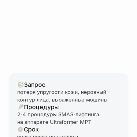
Запрос
коррекция фигуры
Процедуры
10 эндосфер (от 4500р./
процедура), 6 тесла (от 4000р./
процедура)
Срок
1 месяц
Результат
— ноги стали визуально длиннее
за счет уменьшения объема бедер
и поднятия ягодиц