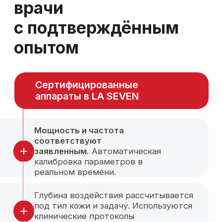
Морщины и возрастные
изменения
Пигментация
и неровный тон кожи
Акне
и постакне
Локальные жировые
отложения
Нежелательные
волосы