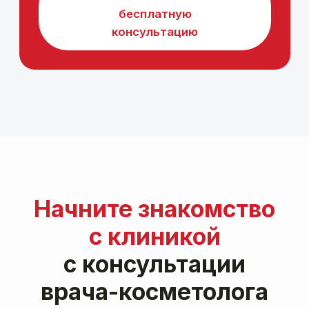
Запрос
потеря упругости кожи, неровный
контур лица, выраженные мощины
Процедуры
2-4 процедуры SMAS-лифтинга
на аппарате Ultraformer MPT
Срок
сразу после процедуры
Результат
— быстрый видимый эффект
подтяжки
— сохранение результата до трех лет
— отсутсвие боли, дискомфорта
— никакой реабилитации