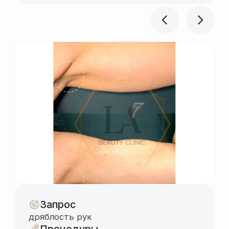
Запрос
коррекция фигуры
Процедуры
10 эндосфер (от 4500р./
процедура), 6 тесла (от 4000р./
процедура)
Срок
1 месяц
Результат
— ноги стали визуально длиннее
за счет уменьшения объема бедер
и поднятия ягодиц
— ягодицы высокие и более округлые,
тело выглядит моложе (чем ниже
ягодицы, тем старше выглядит тело)
— уменьшилась талия, ушли галифе
— фигура смотрится в целом изящнее